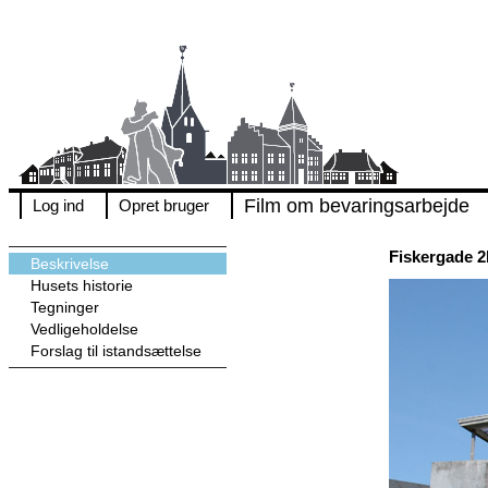
Film om bevaringsarbejde
Log ind
Opret bruger
Fiskergade 2
Beskrivelse
Husets historie
Tegninger
Vedligeholdelse
Forslag til istandsættelse