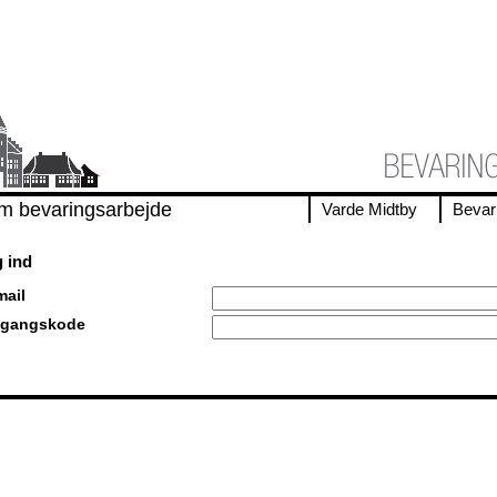
m bevaringsarbejde
Varde Midtby
Bevar
 ind
mail
gangskode