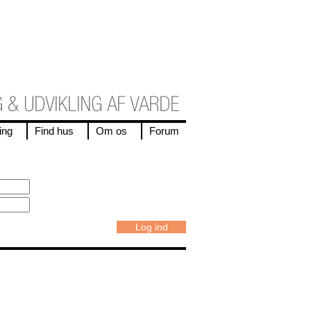
ing
Find hus
Om os
Forum