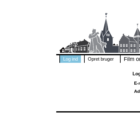
Film o
Log ind
Opret bruger
Log
E-
Ad